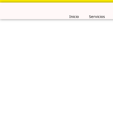
Ir
al
contenido
Inicio
Servicios
Conta